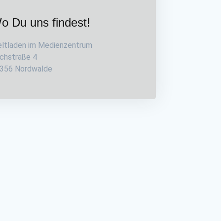
o Du uns findest!
ltladen im Medienzentrum
rchstraße 4
356 Nordwalde