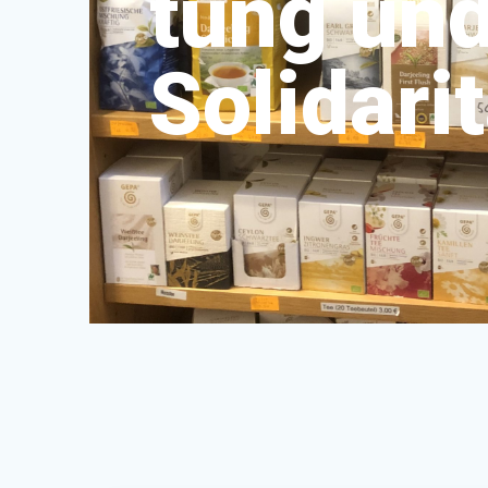
tung un
Solidarit